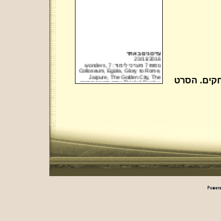
עדכונים באתר
23/11/2016
נוספו 7 מערכי לימוד: 7 wonders,
Colloseum, Egizia, Glory to Rome,
Jaipure, The Golden City, The
חקים. הסרט
Thief of Bagdaa נוסף תקציר סמנים
של 7 wonders נוספה ביקורת של
Oasis